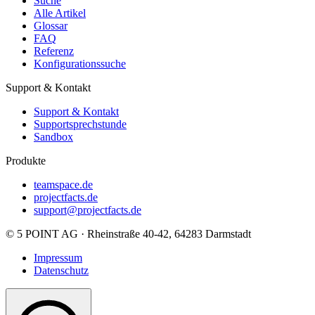
Suche
Alle Artikel
Glossar
FAQ
Referenz
Konfigurationssuche
Support & Kontakt
Support & Kontakt
Supportsprechstunde
Sandbox
Produkte
teamspace.de
projectfacts.de
support@projectfacts.de
© 5 POINT AG · Rheinstraße 40-42, 64283 Darmstadt
Impressum
Datenschutz