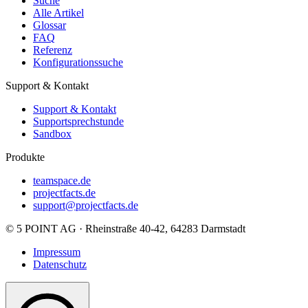
Suche
Alle Artikel
Glossar
FAQ
Referenz
Konfigurationssuche
Support & Kontakt
Support & Kontakt
Supportsprechstunde
Sandbox
Produkte
teamspace.de
projectfacts.de
support@projectfacts.de
© 5 POINT AG · Rheinstraße 40-42, 64283 Darmstadt
Impressum
Datenschutz