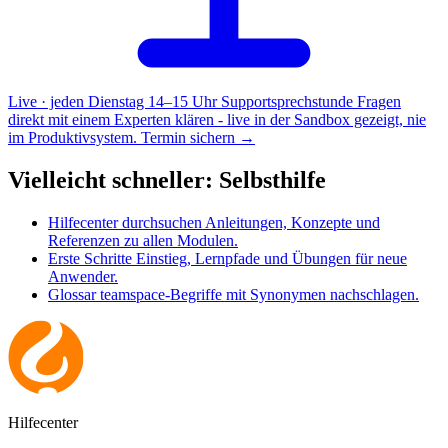
Live · jeden Dienstag 14–15 Uhr
Supportsprechstunde
Fragen
direkt mit einem Experten klären - live in der Sandbox gezeigt, nie
im Produktivsystem.
Termin sichern →
Vielleicht schneller: Selbsthilfe
Hilfecenter durchsuchen
Anleitungen, Konzepte und
Referenzen zu allen Modulen.
Erste Schritte
Einstieg, Lernpfade und Übungen für neue
Anwender.
Glossar
teamspace-Begriffe mit Synonymen nachschlagen.
Hilfecenter