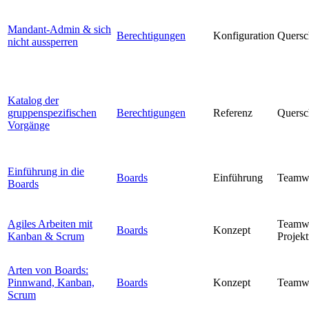
Mandant-Admin & sich
Berechtigungen
Konfiguration
Quersc
nicht aussperren
Katalog der
gruppenspezifischen
Berechtigungen
Referenz
Quersc
Vorgänge
Einführung in die
Boards
Einführung
Teamw
Boards
Agiles Arbeiten mit
Teamw
Boards
Konzept
Kanban & Scrum
Projek
Arten von Boards:
Pinnwand, Kanban,
Boards
Konzept
Teamw
Scrum