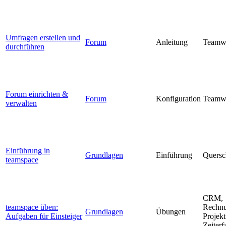
Umfragen erstellen und
Forum
Anleitung
Teamw
durchführen
Forum einrichten &
Forum
Konfiguration
Teamw
verwalten
Einführung in
Grundlagen
Einführung
Quersc
teamspace
CRM,
teamspace üben:
Rechnu
Grundlagen
Übungen
Aufgaben für Einsteiger
Projek
Zeiterf