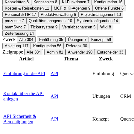
Kapazitäten
8
Kennzahlen
8
KI-Funktionen
7
Konfiguration
16
Kosten & Reisekosten
11
MCP & KI-Agenten
9
Offene Punkte
6
Personal & HR
17
Produktverwaltung
6
Projektmanagement
13
prozesse
7
Qualitätsmanagement
10
Systemkonfiguration
14
teamSync
7
Ticketsystem
9
Vertriebschancen
5
Wiki
8
Zeiterfassung
14
Zweck
Alle
304
Einführung
35
Übungen
7
Konzept
59
Anleitung
117
Konfiguration
56
Referenz
30
Zielgruppe
Alle
304
Admin
81
Anwender
190
Entscheider
33
Artikel
Thema
Zweck
Einführung in die API
API
Einführung
Quersc
Kontakt über die API
API
Übungen
CRM
anlegen
API-Sicherheit &
API
Konzept
Quersc
Berechtigungen