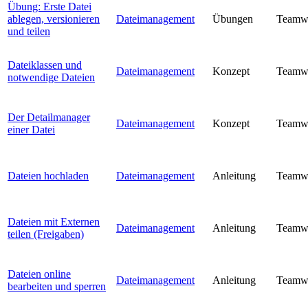
Übung: Erste Datei
ablegen, versionieren
Dateimanagement
Übungen
Teamw
und teilen
Dateiklassen und
Dateimanagement
Konzept
Teamw
notwendige Dateien
Der Detailmanager
Dateimanagement
Konzept
Teamw
einer Datei
Dateien hochladen
Dateimanagement
Anleitung
Teamw
Dateien mit Externen
Dateimanagement
Anleitung
Teamw
teilen (Freigaben)
Dateien online
Dateimanagement
Anleitung
Teamw
bearbeiten und sperren