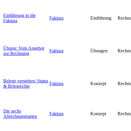
Einführung in die
Faktura
Einführung
Rechnu
Faktura
Übung: Vom Angebot
Faktura
Übungen
Rechnu
zur Rechnung
Belege verstehen: Status
Faktura
Konzept
Rechnu
& Belegrechte
Die sechs
Faktura
Konzept
Rechnu
Abrechnungsarten