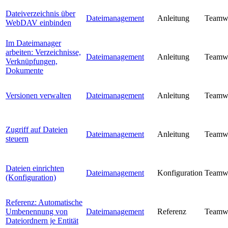
Dateiverzeichnis über
Dateimanagement
Anleitung
Teamw
WebDAV einbinden
Im Dateimanager
arbeiten: Verzeichnisse,
Dateimanagement
Anleitung
Teamw
Verknüpfungen,
Dokumente
Versionen verwalten
Dateimanagement
Anleitung
Teamw
Zugriff auf Dateien
Dateimanagement
Anleitung
Teamw
steuern
Dateien einrichten
Dateimanagement
Konfiguration
Teamw
(Konfiguration)
Referenz: Automatische
Umbenennung von
Dateimanagement
Referenz
Teamw
Dateiordnern je Entität