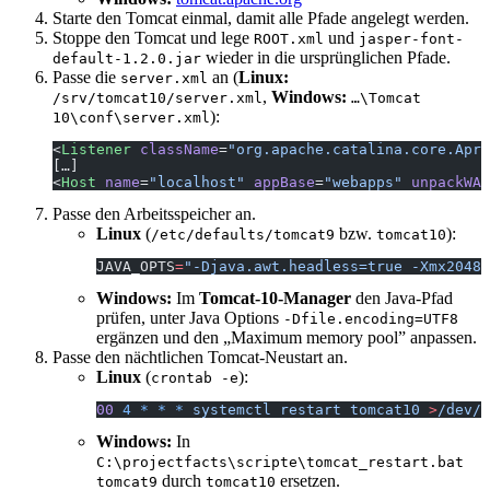
Starte den Tomcat einmal, damit alle Pfade angelegt werden.
Stoppe den Tomcat und lege
und
ROOT.xml
jasper-font-
wieder in die ursprünglichen Pfade.
default-1.2.0.jar
Passe die
an (
Linux:
server.xml
,
Windows:
/srv/tomcat10/server.xml
…\Tomcat
):
10\conf\server.xml
<
Listener
 className
=
"org.apache.catalina.core.AprL
[…]
<
Host
 name
=
"localhost"
 appBase
=
"webapps"
 unpackWAR
Passe den Arbeitsspeicher an.
Linux
(
bzw.
):
/etc/defaults/tomcat9
tomcat10
JAVA_OPTS
=
"-Djava.awt.headless=true -Xmx2048m
Windows:
Im
Tomcat-10-Manager
den Java-Pfad
prüfen, unter Java Options
-Dfile.encoding=UTF8
ergänzen und den „Maximum memory pool” anpassen.
Passe den nächtlichen Tomcat-Neustart an.
Linux
(
):
crontab -e
00
 4
 *
 *
 *
 systemctl
 restart
 tomcat10
 >
/dev/n
Windows:
In
C:\projectfacts\scripte\tomcat_restart.bat
durch
ersetzen.
tomcat9
tomcat10