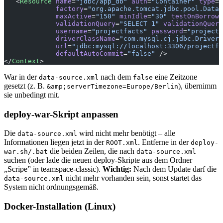
   <
Resource
 name
=
"jdbc/app_db"
 auth
=
"Container"
 type
=
"
             factory
=
"org.apache.tomcat.jdbc.pool.DataS
             maxActive
=
"150"
 minIdle
=
"30"
 testOnBorrow
=
             validationQuery
=
"SELECT 1"
 validationQuery
             username
=
"projectfacts"
 password
=
"projectf
             driverClassName
=
"com.mysql.cj.jdbc.Driver"
             url
=
"jdbc:mysql://localhost:3306/projectfa
             defaultAutoCommit
=
"false"
 />
</
Context
>
War in der
nach dem
eine Zeitzone
data-source.xml
false
gesetzt (z. B.
), übernimm
&amp;serverTimezone=Europe/Berlin
sie unbedingt mit.
deploy-war-Skript anpassen
Die
wird nicht mehr benötigt – alle
data-source.xml
Informationen liegen jetzt in der
. Entferne in der
ROOT.xml
deploy-
die beiden Zeilen, die nach
war.sh/.bat
data-source.xml
suchen (oder lade die neuen deploy-Skripte aus dem Ordner
„Scripe” in teamspace-classic).
Wichtig:
Nach dem Update darf die
nicht mehr vorhanden sein, sonst startet das
data-source.xml
System nicht ordnungsgemäß.
Docker-Installation (Linux)