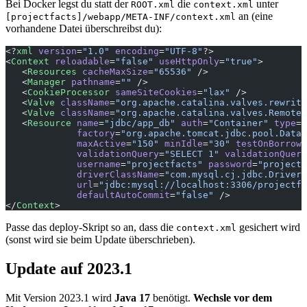
Bei Docker legst du statt der
die
unter
ROOT.xml
context.xml
an (eine
[projectfacts]/webapp/META-INF/context.xml
vorhandene Datei überschreibst du):
<?
xml
 version
=
"1.0"
 encoding
=
"UTF-8"
?>
<
Context
 reloadable
=
"false"
 useHttpOnly
=
"true"
>
   <
Resources
 cacheMaxSize
=
"65536"
 />
   <
Manager
 pathname
=
""
 />
   <
CookieProcessor
 sameSiteCookies
=
"lax"
 />
   <
Valve
 className
=
"org.apache.catalina.valves.rewrite
   <
Valve
 className
=
"org.apache.catalina.valves.RemoteI
   <
Resource
 name
=
"jdbc/app_db"
 auth
=
"Container"
 type
=
"
             factory
=
"org.apache.tomcat.jdbc.pool.DataS
             maxActive
=
"150"
 minIdle
=
"30"
 testOnBorrow
=
             validationQuery
=
"SELECT 1"
 validationQuery
             username
=
"projectfacts"
 password
=
"projectf
             driverClassName
=
"com.mysql.cj.jdbc.Driver"
             url
=
"jdbc:mysql://localhost:3306/projectfa
             defaultAutoCommit
=
"false"
 />
</
Context
>
Passe das deploy-Skript so an, dass die
gesichert wird
context.xml
(sonst wird sie beim Update überschrieben).
Update auf 2023.1
Mit Version 2023.1 wird
Java 17
benötigt.
Wechsle vor dem