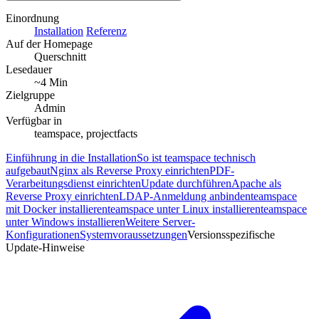
Einordnung
Installation
Referenz
Auf der Homepage
Querschnitt
Lesedauer
~4 Min
Zielgruppe
Admin
Verfügbar in
teamspace, projectfacts
Einführung in die Installation
So ist teamspace technisch
aufgebaut
Nginx als Reverse Proxy einrichten
PDF-
Verarbeitungsdienst einrichten
Update durchführen
Apache als
Reverse Proxy einrichten
LDAP-Anmeldung anbinden
teamspace
mit Docker installieren
teamspace unter Linux installieren
teamspace
unter Windows installieren
Weitere Server-
Konfigurationen
Systemvoraussetzungen
Versionsspezifische
Update-Hinweise