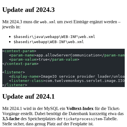
Update auf 2024.3
Mit 2024.3 muss die
um zwei Einträge ergänzt werden –
web.xml
jeweils in:
$basedir\java\webapp\WEB-INF\web.xml
$basedir\webapp\WEB-INF\web.xml
<
context-param
>
   <
param-name
>app.allowServerCommunication</
param-name
   <
param-value
>true</
param-value
>
</
context-param
>
<
listener
>
   <
display-name
>ImageIO service provider loader/unload
   <
listener-class
>com.twelvemonkeys.servlet.image.IIOP
</
listener
>
Update auf 2024.1
Mit 2024.1 wird in der MySQL ein
Volltext-Index
für die Ticket-
Vorgänge erstellt. Dabei benötigt die Datenbank kurzzeitig etwa das
3,5-fache
des Speicherplatzes der
-Tabelle.
ticketprocessitem
Stelle sicher, dass genug Platz auf der Festplatte ist.