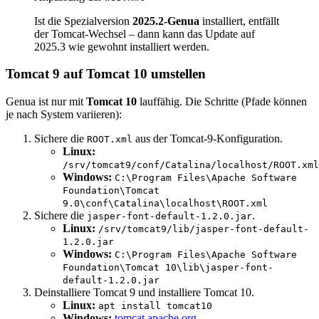
Ist die Spezialversion
2025.2-Genua
installiert, entfällt
der Tomcat-Wechsel – dann kann das Update auf
2025.3 wie gewohnt installiert werden.
Tomcat 9 auf Tomcat 10 umstellen
Genua ist nur mit
Tomcat 10
lauffähig. Die Schritte (Pfade können
je nach System variieren):
Sichere die
aus der Tomcat-9-Konfiguration.
ROOT.xml
Linux:
/srv/tomcat9/conf/Catalina/localhost/ROOT.xml
Windows:
C:\Program Files\Apache Software
Foundation\Tomcat
9.0\conf\Catalina\localhost\ROOT.xml
Sichere die
.
jasper-font-default-1.2.0.jar
Linux:
/srv/tomcat9/lib/jasper-font-default-
1.2.0.jar
Windows:
C:\Program Files\Apache Software
Foundation\Tomcat 10\lib\jasper-font-
default-1.2.0.jar
Deinstalliere Tomcat 9 und installiere Tomcat 10.
Linux:
apt install tomcat10
Windows:
tomcat.apache.org