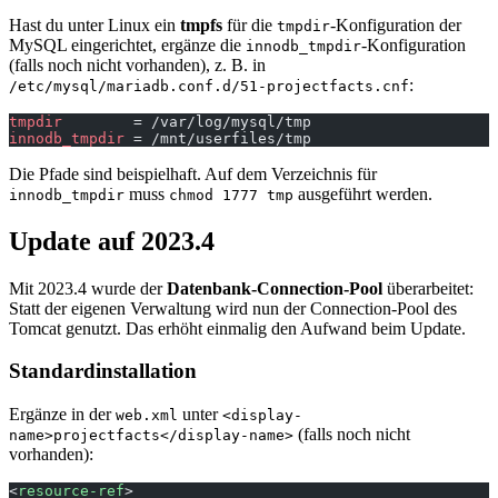
Hast du unter Linux ein
tmpfs
für die
-Konfiguration der
tmpdir
MySQL eingerichtet, ergänze die
-Konfiguration
innodb_tmpdir
(falls noch nicht vorhanden), z. B. in
:
/etc/mysql/mariadb.conf.d/51-projectfacts.cnf
tmpdir
        = /var/log/mysql/tmp
innodb_tmpdir
 = /mnt/userfiles/tmp
Die Pfade sind beispielhaft. Auf dem Verzeichnis für
muss
ausgeführt werden.
innodb_tmpdir
chmod 1777 tmp
Update auf 2023.4
Mit 2023.4 wurde der
Datenbank-Connection-Pool
überarbeitet:
Statt der eigenen Verwaltung wird nun der Connection-Pool des
Tomcat genutzt. Das erhöht einmalig den Aufwand beim Update.
Standardinstallation
Ergänze in der
unter
web.xml
<display-
(falls noch nicht
name>projectfacts</display-name>
vorhanden):
<
resource-ref
>