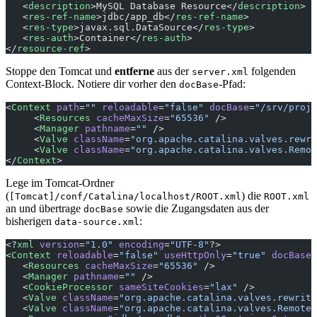
   <
description
>MySQL Database Resource</
description
>
   <
res-ref-name
>jdbc/app_db</
res-ref-name
>
   <
res-type
>javax.sql.DataSource</
res-type
>
   <
res-auth
>Container</
res-auth
>
</
resource-ref
>
Stoppe den Tomcat und
entferne
aus der
folgenden
server.xml
Context-Block. Notiere dir vorher den
-Pfad:
docBase
<
Context
 path
=
""
 reloadable
=
"false"
 docBase
=
"/srv/proje
     <
Resources
 cacheMaxSize
=
"65536"
 />
     <
Manager
 pathname
=
""
 />
     <
Valve
 className
=
"org.apache.catalina.valves.rewri
     <
Valve
 className
=
"org.apache.catalina.valves.Remot
</
Context
>
Lege im Tomcat-Ordner
(
) die
[Tomcat]/conf/Catalina/localhost/ROOT.xml
ROOT.xml
an und übertrage
sowie die Zugangsdaten aus der
docBase
bisherigen
:
data-source.xml
<?
xml
 version
=
"1.0"
 encoding
=
"UTF-8"
?>
<
Context
 reloadable
=
"false"
 useHttpOnly
=
"true"
 docBase
=
   <
Resources
 cacheMaxSize
=
"65536"
 />
   <
Manager
 pathname
=
""
 />
   <
CookieProcessor
 sameSiteCookies
=
"lax"
 />
   <
Valve
 className
=
"org.apache.catalina.valves.rewrite
   <
Valve
 className
=
"org.apache.catalina.valves.RemoteI