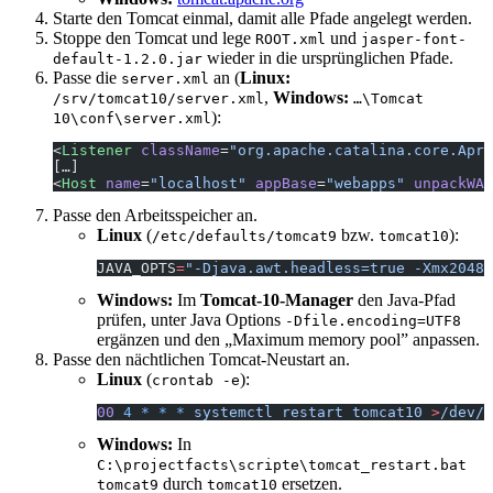
Starte den Tomcat einmal, damit alle Pfade angelegt werden.
Stoppe den Tomcat und lege
und
ROOT.xml
jasper-font-
wieder in die ursprünglichen Pfade.
default-1.2.0.jar
Passe die
an (
Linux:
server.xml
,
Windows:
/srv/tomcat10/server.xml
…\Tomcat
):
10\conf\server.xml
<
Listener
 className
=
"org.apache.catalina.core.AprL
[…]
<
Host
 name
=
"localhost"
 appBase
=
"webapps"
 unpackWAR
Passe den Arbeitsspeicher an.
Linux
(
bzw.
):
/etc/defaults/tomcat9
tomcat10
JAVA_OPTS
=
"-Djava.awt.headless=true -Xmx2048m
Windows:
Im
Tomcat-10-Manager
den Java-Pfad
prüfen, unter Java Options
-Dfile.encoding=UTF8
ergänzen und den „Maximum memory pool” anpassen.
Passe den nächtlichen Tomcat-Neustart an.
Linux
(
):
crontab -e
00
 4
 *
 *
 *
 systemctl
 restart
 tomcat10
 >
/dev/n
Windows:
In
C:\projectfacts\scripte\tomcat_restart.bat
durch
ersetzen.
tomcat9
tomcat10