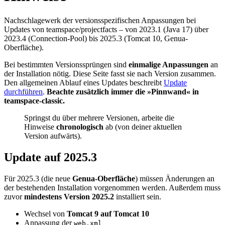
Nachschlagewerk der versionsspezifischen Anpassungen bei
Updates von teamspace/projectfacts – von 2023.1 (Java 17) über
2023.4 (Connection-Pool) bis 2025.3 (Tomcat 10, Genua-
Oberfläche).
Bei bestimmten Versionssprüngen sind
einmalige Anpassungen
an
der Installation nötig. Diese Seite fasst sie nach Version zusammen.
Den allgemeinen Ablauf eines Updates beschreibt
Update
durchführen
.
Beachte zusätzlich immer die »Pinnwand« in
teamspace-classic.
Springst du über mehrere Versionen, arbeite die
Hinweise
chronologisch
ab (von deiner aktuellen
Version aufwärts).
Update auf 2025.3
Für 2025.3 (die neue
Genua-Oberfläche
) müssen Änderungen an
der bestehenden Installation vorgenommen werden. Außerdem muss
zuvor
mindestens Version 2025.2
installiert sein.
Wechsel von
Tomcat 9 auf Tomcat 10
Anpassung der
web.xml