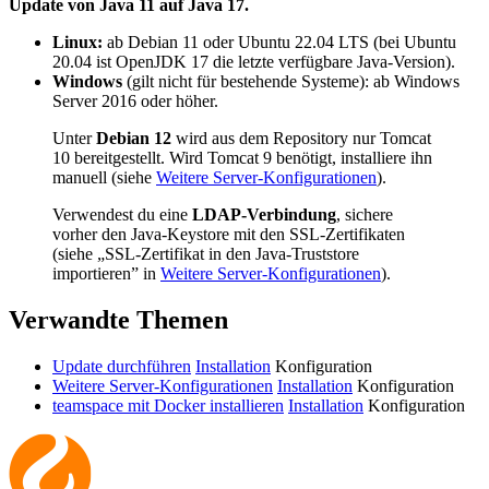
Update von Java 11 auf Java 17.
Linux:
ab Debian 11 oder Ubuntu 22.04 LTS (bei Ubuntu
20.04 ist OpenJDK 17 die letzte verfügbare Java-Version).
Windows
(gilt nicht für bestehende Systeme): ab Windows
Server 2016 oder höher.
Unter
Debian 12
wird aus dem Repository nur Tomcat
10 bereitgestellt. Wird Tomcat 9 benötigt, installiere ihn
manuell (siehe
Weitere Server-Konfigurationen
).
Verwendest du eine
LDAP-Verbindung
, sichere
vorher den Java-Keystore mit den SSL-Zertifikaten
(siehe „SSL-Zertifikat in den Java-Truststore
importieren” in
Weitere Server-Konfigurationen
).
Verwandte Themen
Update durchführen
Installation
Konfiguration
Weitere Server-Konfigurationen
Installation
Konfiguration
teamspace mit Docker installieren
Installation
Konfiguration