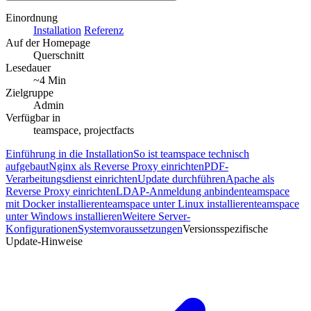
Einordnung
Installation
Referenz
Auf der Homepage
Querschnitt
Lesedauer
~4 Min
Zielgruppe
Admin
Verfügbar in
teamspace, projectfacts
Einführung in die Installation
So ist teamspace technisch
aufgebaut
Nginx als Reverse Proxy einrichten
PDF-
Verarbeitungsdienst einrichten
Update durchführen
Apache als
Reverse Proxy einrichten
LDAP-Anmeldung anbinden
teamspace
mit Docker installieren
teamspace unter Linux installieren
teamspace
unter Windows installieren
Weitere Server-
Konfigurationen
Systemvoraussetzungen
Versionsspezifische
Update-Hinweise