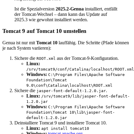
Ist die Spezialversion
2025.2-Genua
installiert, entfällt
der Tomcat-Wechsel – dann kann das Update auf
2025.3 wie gewohnt installiert werden.
Tomcat 9 auf Tomcat 10 umstellen
Genua ist nur mit
Tomcat 10
lauffähig. Die Schritte (Pfade können
je nach System variieren):
Sichere die
aus der Tomcat-9-Konfiguration.
ROOT.xml
Linux:
/srv/tomcat9/conf/Catalina/localhost/ROOT.xml
Windows:
C:\Program Files\Apache Software
Foundation\Tomcat
9.0\conf\Catalina\localhost\ROOT.xml
Sichere die
.
jasper-font-default-1.2.0.jar
Linux:
/srv/tomcat9/lib/jasper-font-default-
1.2.0.jar
Windows:
C:\Program Files\Apache Software
Foundation\Tomcat 10\lib\jasper-font-
default-1.2.0.jar
Deinstalliere Tomcat 9 und installiere Tomcat 10.
Linux:
apt install tomcat10
Windows:
tomcat.apache.org