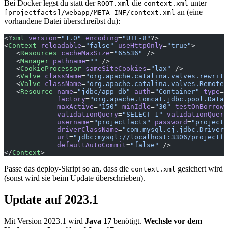
Bei Docker legst du statt der
die
unter
ROOT.xml
context.xml
an (eine
[projectfacts]/webapp/META-INF/context.xml
vorhandene Datei überschreibst du):
<?
xml
 version
=
"1.0"
 encoding
=
"UTF-8"
?>
<
Context
 reloadable
=
"false"
 useHttpOnly
=
"true"
>
   <
Resources
 cacheMaxSize
=
"65536"
 />
   <
Manager
 pathname
=
""
 />
   <
CookieProcessor
 sameSiteCookies
=
"lax"
 />
   <
Valve
 className
=
"org.apache.catalina.valves.rewrite
   <
Valve
 className
=
"org.apache.catalina.valves.RemoteI
   <
Resource
 name
=
"jdbc/app_db"
 auth
=
"Container"
 type
=
"
             factory
=
"org.apache.tomcat.jdbc.pool.DataS
             maxActive
=
"150"
 minIdle
=
"30"
 testOnBorrow
=
             validationQuery
=
"SELECT 1"
 validationQuery
             username
=
"projectfacts"
 password
=
"projectf
             driverClassName
=
"com.mysql.cj.jdbc.Driver"
             url
=
"jdbc:mysql://localhost:3306/projectfa
             defaultAutoCommit
=
"false"
 />
</
Context
>
Passe das deploy-Skript so an, dass die
gesichert wird
context.xml
(sonst wird sie beim Update überschrieben).
Update auf 2023.1
Mit Version 2023.1 wird
Java 17
benötigt.
Wechsle vor dem