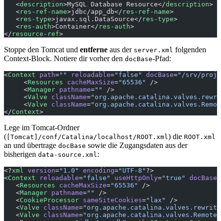
   <
description
>MySQL Database Resource</
description
>
   <
res-ref-name
>jdbc/app_db</
res-ref-name
>
   <
res-type
>javax.sql.DataSource</
res-type
>
   <
res-auth
>Container</
res-auth
>
</
resource-ref
>
Stoppe den Tomcat und
entferne
aus der
folgenden
server.xml
Context-Block. Notiere dir vorher den
-Pfad:
docBase
<
Context
 path
=
""
 reloadable
=
"false"
 docBase
=
"/srv/proje
     <
Resources
 cacheMaxSize
=
"65536"
 />
     <
Manager
 pathname
=
""
 />
     <
Valve
 className
=
"org.apache.catalina.valves.rewri
     <
Valve
 className
=
"org.apache.catalina.valves.Remot
</
Context
>
Lege im Tomcat-Ordner
(
) die
[Tomcat]/conf/Catalina/localhost/ROOT.xml
ROOT.xml
an und übertrage
sowie die Zugangsdaten aus der
docBase
bisherigen
:
data-source.xml
<?
xml
 version
=
"1.0"
 encoding
=
"UTF-8"
?>
<
Context
 reloadable
=
"false"
 useHttpOnly
=
"true"
 docBase
=
   <
Resources
 cacheMaxSize
=
"65536"
 />
   <
Manager
 pathname
=
""
 />
   <
CookieProcessor
 sameSiteCookies
=
"lax"
 />
   <
Valve
 className
=
"org.apache.catalina.valves.rewrite
   <
Valve
 className
=
"org.apache.catalina.valves.RemoteI