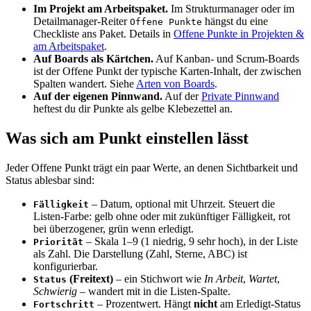
Im Projekt am Arbeitspaket.
Im Strukturmanager oder im
Detailmanager-Reiter
hängst du eine
Offene Punkte
Checkliste ans Paket. Details in
Offene Punkte in Projekten &
am Arbeitspaket
.
Auf Boards als Kärtchen.
Auf Kanban- und Scrum-Boards
ist der Offene Punkt der typische Karten-Inhalt, der zwischen
Spalten wandert. Siehe
Arten von Boards
.
Auf der eigenen Pinnwand.
Auf der
Private Pinnwand
heftest du dir Punkte als gelbe Klebezettel an.
Was sich am Punkt einstellen lässt
Jeder Offene Punkt trägt ein paar Werte, an denen Sichtbarkeit und
Status ablesbar sind:
– Datum, optional mit Uhrzeit. Steuert die
Fälligkeit
Listen-Farbe: gelb ohne oder mit zukünftiger Fälligkeit, rot
bei überzogener, grün wenn erledigt.
– Skala 1–9 (1 niedrig, 9 sehr hoch), in der Liste
Priorität
als Zahl. Die Darstellung (Zahl, Sterne, ABC) ist
konfigurierbar.
(Freitext)
– ein Stichwort wie
In Arbeit
,
Wartet
,
Status
Schwierig
– wandert mit in die Listen-Spalte.
– Prozentwert. Hängt
nicht
am Erledigt-Status
Fortschritt