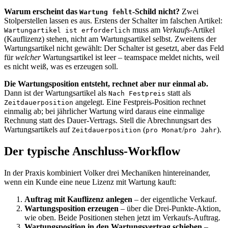
Warum erscheint das
-Schild nicht?
Zwei
Wartung fehlt
Stolperstellen lassen es aus. Erstens der Schalter im falschen Artikel:
muss am
Verkaufs
-Artikel
Wartungartikel ist erforderlich
(Kauflizenz) stehen, nicht am Wartungsartikel selbst. Zweitens der
Wartungsartikel nicht gewählt: Der Schalter ist gesetzt, aber das Feld
für
welcher
Wartungsartikel ist leer – teamspace meldet nichts, weil
es nicht weiß, was es erzeugen soll.
Die Wartungsposition entsteht, rechnet aber nur einmal ab.
Dann ist der Wartungsartikel als
statt als
Nach Festpreis
angelegt. Eine Festpreis-Position rechnet
Zeitdauerposition
einmalig ab; bei jährlicher Wartung wird daraus eine einmalige
Rechnung statt des Dauer-Vertrags. Stell die Abrechnungsart des
Wartungsartikels auf
(
/
).
Zeitdauerposition
pro Monat
pro Jahr
Der typische Anschluss-Workflow
In der Praxis kombiniert Volker drei Mechaniken hintereinander,
wenn ein Kunde eine neue Lizenz mit Wartung kauft:
Auftrag mit Kauflizenz anlegen
– der eigentliche Verkauf.
Wartungsposition erzeugen
– über die Drei-Punkte-Aktion,
wie oben. Beide Positionen stehen jetzt im Verkaufs-Auftrag.
Wartungsposition in den Wartungsvertrag schieben
–