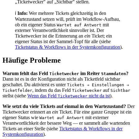
„Ticketwecker" auf „Sichtbar" stellen.
ℹ
Info:
Wer mehrere Tickets gleichzeitig in den
Wartezustand setzen will, prüft im Workflow-Aufbau,
ob ein eigener Status
mit
Wartet auf Antwort
externer Verantwortlichkeit sinnvoller ist. Der
Ticketwecker ist die Erinnerung an
ein
Ticket; ein
eigener Status ist der Sammel-Topf für alle (siehe
Ticketstatus & Workflows in der Systemkonfiguration
).
Häufige Probleme
Warum fehlt das Feld
im Reiter
?
Ticketwecker
Stammdaten
Dann ist es in der Konfiguration nicht als Ticketfeld sichtbar
geschaltet. Du aktivierst es unter
Tickets → Einstellungen →
, indem du das Feld
auf
Ticketfelder
Ticketwecker
Sichtbar
stellst (siehe
Wenn das Feld
nicht da ist
).
Ticketwecker
Wie setzt du viele Tickets auf einmal in den Wartezustand?
Der
Ticketwecker erinnert an
ein
Ticket. Für eine ganze Gruppe ist ein
eigener Status wie
mit externer
Wartet auf Antwort
Verantwortlichkeit der bessere Weg — er sammelt alle wartenden
Tickets an einer Stelle (siehe
Ticketstatus & Workflows in der
Systemkonfiguration
).