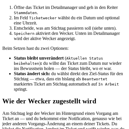
Öffne das Ticket im Detailmanager und geh in den Reiter
.
Stammdaten
Im Feld
wählst du ein Datum und optional
Ticketwecker
eine Uhrzeit.
Entscheide, was am Stichtag passieren soll (siehe unten).
aktiviert den Wecker. Unten im Detailmanager
Speichern
wird der aktive Wecker angezeigt.
Beim Setzen hast du zwei Optionen:
Status bleibt unverändert
(
Aktuellen Status
)
:
du willst das Ticket zum Datum nur wieder
beibehalten
ins Bewusstsein holen — der Status bleibt, wo er war.
Status ändert sich:
du wählst direkt den Ziel-Status für den
Stichtag — etwa, dass ein bislang als
Beantwortet
markiertes Ticket am Stichtag automatisch auf
In Arbeit
springt.
Wie der Wecker zugestellt wird
Am Stichtag legt der Wecker im Hintergrund einen Vorgang am
Ticket an — und du bekommst eine Notification, genauso wie bei
jeder anderen Vorgangs-Änderung an einem deiner Tickets. Du
klickst die Notification, landest im Ticket und weißt wieder, was du