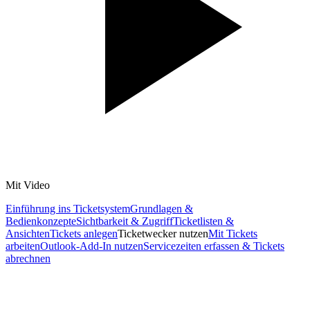
Mit Video
Einführung ins Ticketsystem
Grundlagen &
Bedienkonzepte
Sichtbarkeit & Zugriff
Ticketlisten &
Ansichten
Tickets anlegen
Ticketwecker nutzen
Mit Tickets
arbeiten
Outlook-Add-In nutzen
Servicezeiten erfassen & Tickets
abrechnen