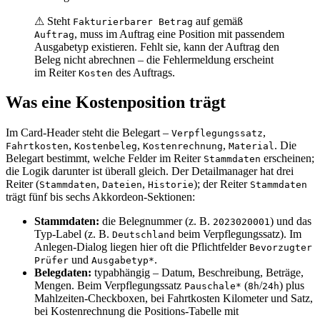
⚠ Steht
auf gemäß
Fakturierbarer Betrag
, muss im Auftrag eine Position mit passendem
Auftrag
Ausgabetyp existieren. Fehlt sie, kann der Auftrag den
Beleg nicht abrechnen – die Fehlermeldung erscheint
im Reiter
des Auftrags.
Kosten
Was eine Kostenposition trägt
Im Card-Header steht die Belegart –
,
Verpflegungssatz
,
,
,
. Die
Fahrtkosten
Kostenbeleg
Kostenrechnung
Material
Belegart bestimmt, welche Felder im Reiter
erscheinen;
Stammdaten
die Logik darunter ist überall gleich. Der Detailmanager hat drei
Reiter (
,
,
); der Reiter
Stammdaten
Dateien
Historie
Stammdaten
trägt fünf bis sechs Akkordeon-Sektionen:
Stammdaten:
die Belegnummer (z. B.
) und das
2023020001
Typ-Label (z. B.
beim Verpflegungssatz). Im
Deutschland
Anlegen-Dialog liegen hier oft die Pflichtfelder
Bevorzugter
und
.
Prüfer
Ausgabetyp*
Belegdaten:
typabhängig – Datum, Beschreibung, Beträge,
Mengen. Beim Verpflegungssatz
(
/
) plus
Pauschale*
8h
24h
Mahlzeiten-Checkboxen, bei Fahrtkosten Kilometer und Satz,
bei Kostenrechnung die Positions-Tabelle mit