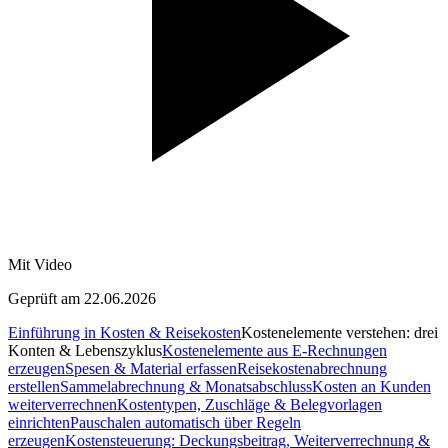
Mit Video
Geprüft am 22.06.2026
Einführung in Kosten & Reisekosten
Kostenelemente verstehen: drei
Konten & Lebenszyklus
Kostenelemente aus E-Rechnungen
erzeugen
Spesen & Material erfassen
Reisekostenabrechnung
erstellen
Sammelabrechnung & Monatsabschluss
Kosten an Kunden
weiterverrechnen
Kostentypen, Zuschläge & Belegvorlagen
einrichten
Pauschalen automatisch über Regeln
erzeugen
Kostensteuerung: Deckungsbeitrag, Weiterverrechnung &