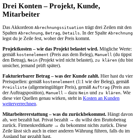
Drei Konten – Projekt, Kunde,
Mitarbeiter
Das Akkordeon
trägt drei Zeilen mit den
Abrechnungssituation
Spalten
,
,
. In der Spalte
Abrechnung
Betrag
Details
Abrechnung
legst du je Zeile fest, woher der Preis kommt.
Projektkosten – wie das Projekt belastet wird.
Mögliche Werte:
gemäß
(Preis aus dem Beleg),
(du tippst
kostenelement
Manuell
den Betrag),
(Projekt wird nicht belastet),
(du bist
Nein
zu klären
unsicher, jemand prüft später).
Fakturierbarer Betrag – was der Kunde zahlt.
Hier hast du vier
Preisquellen: gemäß
(1:1 wie der Beleg), gemäß
kostenelement
(allgemeingültiger Preis), gemäß
(Preis aus
Preisliste
Auftrag
der Auftragsposition),
– dazu
und
. Wie
Manuell
Nein
zu klären
diese vier Quellen genau wirken, steht in
Kosten an Kunden
weiterverrechnen
.
Mitarbeitererstattung – was du zurückbekommst.
Hängt davon
ab, wer bezahlt hat. Privat bezahlt → du willst den Bruttobetrag
zurück. Firmenkreditkarte → du bekommst nichts zurück. Diese
Zeile lässt sich auch in einer anderen Währung führen, falls du im
Ausland bar gezahlt hast.