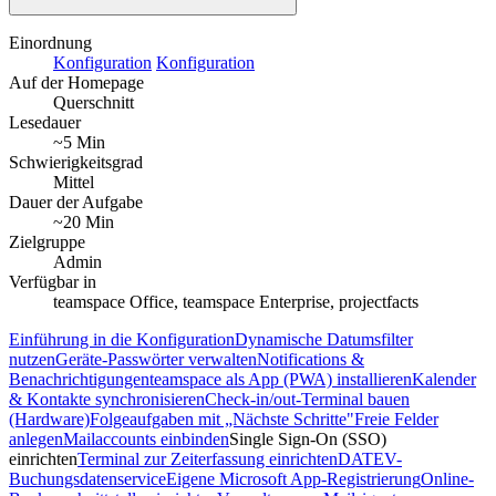
Einordnung
Konfiguration
Konfiguration
Auf der Homepage
Querschnitt
Lesedauer
~5 Min
Schwierigkeitsgrad
Mittel
Dauer der Aufgabe
~20 Min
Zielgruppe
Admin
Verfügbar in
teamspace Office, teamspace Enterprise, projectfacts
Einführung in die Konfiguration
Dynamische Datumsfilter
nutzen
Geräte-Passwörter verwalten
Notifications &
Benachrichtigungen
teamspace als App (PWA) installieren
Kalender
& Kontakte synchronisieren
Check-in/out-Terminal bauen
(Hardware)
Folgeaufgaben mit „Nächste Schritte"
Freie Felder
anlegen
Mailaccounts einbinden
Single Sign-On (SSO)
einrichten
Terminal zur Zeiterfassung einrichten
DATEV-
Buchungsdatenservice
Eigene Microsoft App-Registrierung
Online-