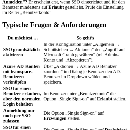
Anmelden”?
Er erscheint erst, wenn SSO eingerichtet und für den
Benutzer mindestens auf
Erlaubt
gestellt ist. Prüfe die Einstellung
im Reiter „Benutzerkonto”.
Typische Fragen & Anforderungen
Du möchtest …
So geht’s
In der Konfiguration unter „Allgemein →
SSO grundsätzlich
Schnittstellen → Aktionen” den „Zugriff auf
aktivieren
Microsoft Graph gewähren” (mit Admin-
Konto und „Akzeptieren”).
Azure-AD-Konten
Über „Aktionen → Azure AD Benutzer
mit teamspace-
zuordnen” im Dialog je Benutzer den AD-
Benutzern
Benutzer im Dropdown wählen und
verknüpfen
speichern.
SSO für einen
Benutzer erlauben,
Im Benutzer unter „Benutzerkonto” die
aber den normalen
Option „Single Sign-on” auf
Erlaubt
stellen.
Login behalten
Anmeldung nur
Die Option „Single Sign-on” auf
noch per SSO
Erzwungen
stellen.
zulassen
SSO für einen
Die Option „Single Sign-on” auf
Deaktiviert