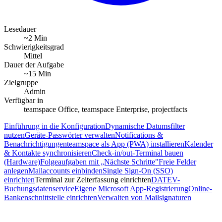
Lesedauer
~2 Min
Schwierigkeitsgrad
Mittel
Dauer der Aufgabe
~15 Min
Zielgruppe
Admin
Verfügbar in
teamspace Office, teamspace Enterprise, projectfacts
Einführung in die Konfiguration
Dynamische Datumsfilter
nutzen
Geräte-Passwörter verwalten
Notifications &
Benachrichtigungen
teamspace als App (PWA) installieren
Kalender
& Kontakte synchronisieren
Check-in/out-Terminal bauen
(Hardware)
Folgeaufgaben mit „Nächste Schritte"
Freie Felder
anlegen
Mailaccounts einbinden
Single Sign-On (SSO)
einrichten
Terminal zur Zeiterfassung einrichten
DATEV-
Buchungsdatenservice
Eigene Microsoft App-Registrierung
Online-
Bankenschnittstelle einrichten
Verwalten von Mailsignaturen