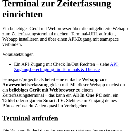
Terminal zur Zeiterfassung
einrichten
Ein beliebiges Gerät mit Webbrowser über die mitgelieferte Webapp
zum Zeiterfassungsterminal machen: Terminal-URL aufrufen,
Webapp installieren und über einen API-Zugang mit teamspace
verbinden.
Voraussetzungen
Ein API-Zugang mit Check-In/Out-Rechten – siehe
API-
Zugangsberechtigung für Terminals & Dienste
teamspace/projectfacts liefert eine einfache
Webapp zur
Anwesenheitserfassung
gleich mit. Mit dieser Webapp machst du
ein
beliebiges Gerät mit Webbrowser
zu einem
Zeiterfassungsterminal – das kann ein
All-In-One-PC
sein, ein
Tablet
oder sogar ein
Smart-TV
. Steht es am Eingang deines
Büros, erfasst du Zeiten quasi im Vorbeigehen.
Terminal aufrufen
Die Webapp findest du unter
.
<server>/htdocs/apps/terminal