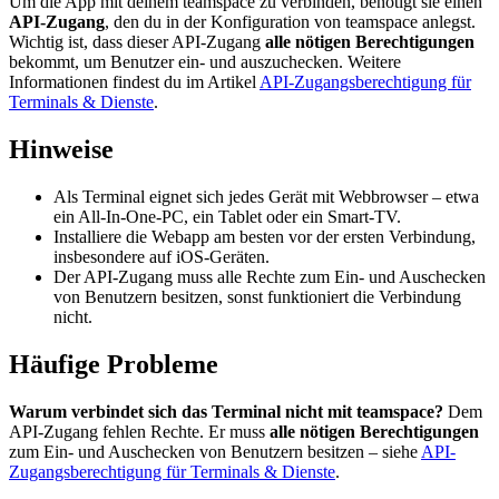
Um die App mit deinem teamspace zu verbinden, benötigt sie einen
API-Zugang
, den du in der Konfiguration von teamspace anlegst.
Wichtig ist, dass dieser API-Zugang
alle nötigen Berechtigungen
bekommt, um Benutzer ein- und auszuchecken. Weitere
Informationen findest du im Artikel
API-Zugangsberechtigung für
Terminals & Dienste
.
Hinweise
Als Terminal eignet sich jedes Gerät mit Webbrowser – etwa
ein All-In-One-PC, ein Tablet oder ein Smart-TV.
Installiere die Webapp am besten vor der ersten Verbindung,
insbesondere auf iOS-Geräten.
Der API-Zugang muss alle Rechte zum Ein- und Auschecken
von Benutzern besitzen, sonst funktioniert die Verbindung
nicht.
Häufige Probleme
Warum verbindet sich das Terminal nicht mit teamspace?
Dem
API-Zugang fehlen Rechte. Er muss
alle nötigen Berechtigungen
zum Ein- und Auschecken von Benutzern besitzen – siehe
API-
Zugangsberechtigung für Terminals & Dienste
.