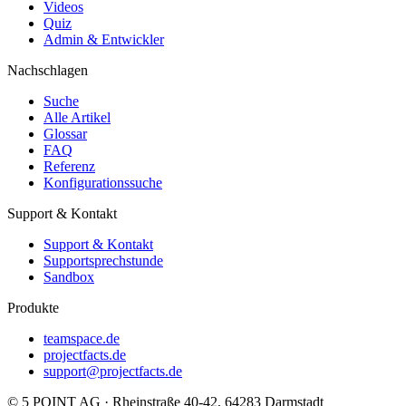
Videos
Quiz
Admin & Entwickler
Nachschlagen
Suche
Alle Artikel
Glossar
FAQ
Referenz
Konfigurationssuche
Support & Kontakt
Support & Kontakt
Supportsprechstunde
Sandbox
Produkte
teamspace.de
projectfacts.de
support@projectfacts.de
© 5 POINT AG · Rheinstraße 40-42, 64283 Darmstadt