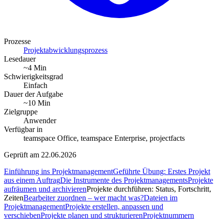
Prozesse
Projektabwicklungsprozess
Lesedauer
~4 Min
Schwierigkeitsgrad
Einfach
Dauer der Aufgabe
~10 Min
Zielgruppe
Anwender
Verfügbar in
teamspace Office, teamspace Enterprise, projectfacts
Geprüft am 22.06.2026
Einführung ins Projektmanagement
Geführte Übung: Erstes Projekt
aus einem Auftrag
Die Instrumente des Projektmanagements
Projekte
aufräumen und archivieren
Projekte durchführen: Status, Fortschritt,
Zeiten
Bearbeiter zuordnen – wer macht was?
Dateien im
Projektmanagement
Projekte erstellen, anpassen und
verschieben
Projekte planen und strukturieren
Projektnummern