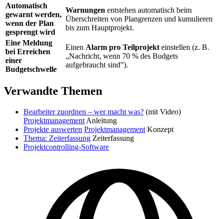
Automatisch
Warnungen
entstehen automatisch beim
gewarnt werden,
Überschreiten von Plangrenzen und kumulieren
wenn der Plan
bis zum Hauptprojekt.
gesprengt wird
Eine Meldung
Einen
Alarm pro Teilprojekt
einstellen (z. B.
bei Erreichen
„Nachricht, wenn 70 % des Budgets
einer
aufgebraucht sind”).
Budgetschwelle
Verwandte Themen
Bearbeiter zuordnen – wer macht was?
(mit Video)
Projektmanagement
Anleitung
Projekte auswerten
Projektmanagement
Konzept
Thema: Zeiterfassung
Zeiterfassung
Projektcontrolling-Software