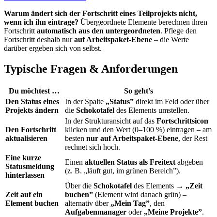
Warum ändert sich der Fortschritt eines Teilprojekts nicht,
wenn ich ihn eintrage?
Übergeordnete Elemente berechnen ihren
Fortschritt
automatisch aus den untergeordneten
. Pflege den
Fortschritt deshalb nur
auf Arbeitspaket-Ebene
– die Werte
darüber ergeben sich von selbst.
Typische Fragen & Anforderungen
Du möchtest …
So geht’s
Den Status eines
In der Spalte
„Status”
direkt im Feld oder über
Projekts ändern
die
Schokotafel
des Elements umstellen.
In der Strukturansicht auf das
Fortschrittsicon
Den Fortschritt
klicken und den Wert (0–100 %) eintragen – am
aktualisieren
besten
nur auf Arbeitspaket-Ebene
, der Rest
rechnet sich hoch.
Eine kurze
Einen
aktuellen Status als Freitext
abgeben
Statusmeldung
(z. B. „läuft gut, im grünen Bereich”).
hinterlassen
Über die
Schokotafel
des Elements →
„Zeit
Zeit auf ein
buchen”
(Element wird danach grün) –
Element buchen
alternativ über
„Mein Tag”
, den
Aufgabenmanager
oder
„Meine Projekte”
.