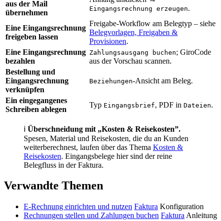
aus der Mail
.
Eingangsrechnung erzeugen
übernehmen
Freigabe-Workflow am Belegtyp – siehe
Eine Eingangsrechnung
Belegvorlagen, Freigaben &
freigeben lassen
Provisionen
.
Eine Eingangsrechnung
; GiroCode
Zahlungsausgang buchen
bezahlen
aus der Vorschau scannen.
Bestellung und
Eingangsrechnung
-Ansicht am Beleg.
Beziehungen
verknüpfen
Ein eingegangenes
Typ
, PDF in
.
Eingangsbrief
Dateien
Schreiben ablegen
ℹ
Überschneidung mit „Kosten & Reisekosten”.
Spesen, Material und Reisekosten, die du an Kunden
weiterberechnest, laufen über das Thema
Kosten &
Reisekosten
. Eingangsbelege hier sind der reine
Belegfluss in der Faktura.
Verwandte Themen
E-Rechnung einrichten und nutzen
Faktura
Konfiguration
Rechnungen stellen und Zahlungen buchen
Faktura
Anleitung