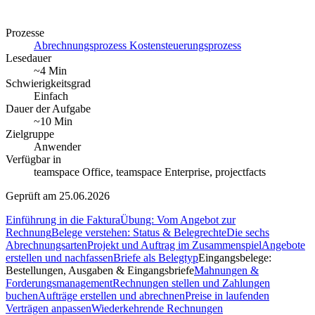
Prozesse
Abrechnungsprozess
Kostensteuerungsprozess
Lesedauer
~4 Min
Schwierigkeitsgrad
Einfach
Dauer der Aufgabe
~10 Min
Zielgruppe
Anwender
Verfügbar in
teamspace Office, teamspace Enterprise, projectfacts
Geprüft am 25.06.2026
Einführung in die Faktura
Übung: Vom Angebot zur
Rechnung
Belege verstehen: Status & Belegrechte
Die sechs
Abrechnungsarten
Projekt und Auftrag im Zusammenspiel
Angebote
erstellen und nachfassen
Briefe als Belegtyp
Eingangsbelege:
Bestellungen, Ausgaben & Eingangsbriefe
Mahnungen &
Forderungsmanagement
Rechnungen stellen und Zahlungen
buchen
Aufträge erstellen und abrechnen
Preise in laufenden
Verträgen anpassen
Wiederkehrende Rechnungen