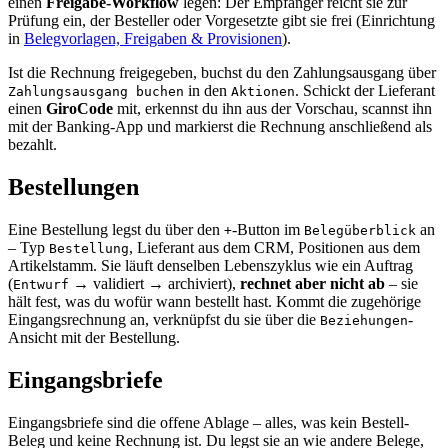
einen
Freigabe-Workflow
legen: Der Empfänger reicht sie zur
Prüfung ein, der Besteller oder Vorgesetzte gibt sie frei (Einrichtung
in
Belegvorlagen, Freigaben & Provisionen
).
Ist die Rechnung freigegeben, buchst du den Zahlungsausgang über
in den
. Schickt der Lieferant
Zahlungsausgang buchen
Aktionen
einen
GiroCode
mit, erkennst du ihn aus der Vorschau, scannst ihn
mit der Banking-App und markierst die Rechnung anschließend als
bezahlt.
Bestellungen
Eine Bestellung legst du über den
-Button im
an
+
Belegüberblick
– Typ
, Lieferant aus dem CRM, Positionen aus dem
Bestellung
Artikelstamm. Sie läuft denselben Lebenszyklus wie ein Auftrag
(
→ validiert → archiviert),
rechnet aber nicht ab
– sie
Entwurf
hält fest, was du wofür wann bestellt hast. Kommt die zugehörige
Eingangsrechnung an, verknüpfst du sie über die
-
Beziehungen
Ansicht mit der Bestellung.
Eingangsbriefe
Eingangsbriefe sind die offene Ablage – alles, was kein Bestell-
Beleg und keine Rechnung ist. Du legst sie an wie andere Belege,