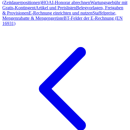
(Zeitdauerpositionen)
HOAI-Honorar abrechnen
Wartungsgebühr mit
Gratis-Kontingent
Artikel und Preislisten
Belegvorlagen, Freigaben
& Provisionen
E-Rechnung einrichten und nutzen
Staffelpreise,
Mengenrabatte & Mengengerüste
BT-Felder der E-Rechnung (EN
16931)