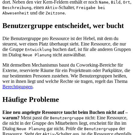
dort. Neben den vier Kern-Feldern enthält er noch
,
,
,
Name
Bild
Ort
, einen
-Schalter,
Beschreibung
Aktiv
Freigabe bei
und die
.
Abwesenheit
Zeitzone
Benutzergruppe entscheidet, wer bucht
Die Benutzergruppe pro Ressource ist der Hebel, mit dem du
steuerst, wer einen Platz überhaupt sieht. Eine Ressource, die nur
die Gruppe
buchen darf, ist für alle anderen Gruppen
Entwicklung
im Dialog
nicht auswählbar.
Neue Planung
Mit demselben Mechanismus baust du Coworking-Bereiche für
Externe, reservierte Räume für ein Projektteam oder Parkplätze, die
nur bestimmten Personen zustehen. Wie Benutzergruppen heißen,
wer in ihnen liegt und welche Rechte sie tragen, regelt das Thema
Berechtigungen
.
Häufige Probleme
Eine neu angelegte Ressource taucht beim Buchen nicht auf –
warum?
Meist passt die
nicht: Eine Ressource,
Benutzergruppe
die nicht in der Gruppe des Mitarbeiters liegt, erscheint für ihn im
Dialog
gar nicht. Prüfe die
der
Neue Planung
Benutzergruppe
Ressource. Steht der
-Schalter aus, ist die Ressource ebenfalls
Aktiv