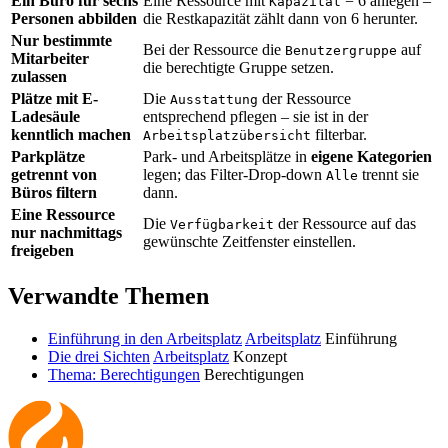
Ein Büro für sechs
Eine Ressource mit
= 6 anlegen –
Kapazität
Personen abbilden
die Restkapazität zählt dann von 6 herunter.
Nur bestimmte
Bei der Ressource die
auf
Benutzergruppe
Mitarbeiter
die berechtigte Gruppe setzen.
zulassen
Plätze mit E-
Die
der Ressource
Ausstattung
Ladesäule
entsprechend pflegen – sie ist in der
kenntlich machen
filterbar.
Arbeitsplatzübersicht
Parkplätze
Park- und Arbeitsplätze in
eigene Kategorien
getrennt von
legen; das Filter-Drop-down
trennt sie
Alle
Büros filtern
dann.
Eine Ressource
Die
der Ressource auf das
Verfügbarkeit
nur nachmittags
gewünschte Zeitfenster einstellen.
freigeben
Verwandte Themen
Einführung in den Arbeitsplatz
Arbeitsplatz
Einführung
Die drei Sichten
Arbeitsplatz
Konzept
Thema: Berechtigungen
Berechtigungen