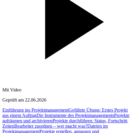
Mit Video
Geprüft am 22.06.2026
Einführung ins Projektmanagement
Geführte Übung: Erstes Projekt
aus einem Auftrag
Die Instrumente des Projektmanagements
Projekte
aufräumen und archivieren
Projekte durchführen: Status, Fortschritt,
Zeiten
Bearbeiter zuordnen – wer macht was?
Dateien im
Projektmanagement
Projekte erstellen, anpassen und