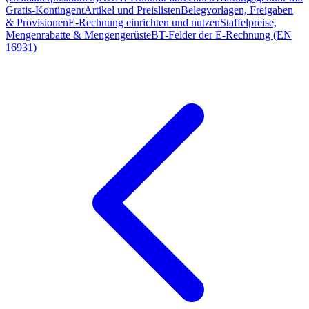
Gratis-Kontingent
Artikel und Preislisten
Belegvorlagen, Freigaben
& Provisionen
E-Rechnung einrichten und nutzen
Staffelpreise,
Mengenrabatte & Mengengerüste
BT-Felder der E-Rechnung (EN
16931)