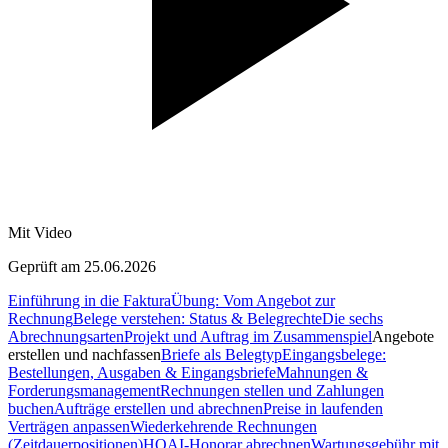
Mit Video
Geprüft am 25.06.2026
Einführung in die Faktura
Übung: Vom Angebot zur
Rechnung
Belege verstehen: Status & Belegrechte
Die sechs
Abrechnungsarten
Projekt und Auftrag im Zusammenspiel
Angebote
erstellen und nachfassen
Briefe als Belegtyp
Eingangsbelege:
Bestellungen, Ausgaben & Eingangsbriefe
Mahnungen &
Forderungsmanagement
Rechnungen stellen und Zahlungen
buchen
Aufträge erstellen und abrechnen
Preise in laufenden
Verträgen anpassen
Wiederkehrende Rechnungen
(Zeitdauerpositionen)
HOAI-Honorar abrechnen
Wartungsgebühr mit